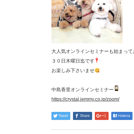
大人気オンラインセミナーも始まって
３０日木曜日迄です
お楽しみ下さいませ
中島香里オンラインセミナー
https://crystal.jemmy.co.jp/zoom/
Tweet
Share
+1
Hatena