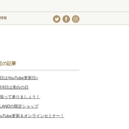
情報
近の記事
日はYouTube更新日♪
月9日は美白の日
張って参りましょう！
SLANDの限定ショップ
ouTube更新＆オンラインセミナー！