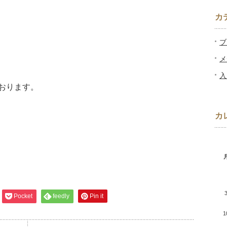
カ
ブ
メ
入
おります。
カ
Pocket
feedly
Pin it
1