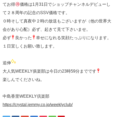
てお得
価格は1月31日でショップチャンネルデビューし
て２８周年の記念のSSV価格です。
０時そして真夜中２時の放送もございますが（他の世界大
会があり心配）必ず、起きて見て下さいませ。
必ず
良かった
幸せになれる笑顔たっぷりになります。
１日宜しくお願い致します。
追伸
大人気WEEKLY俱楽部は今日の23時59分までです
楽しんでくださいね。
中島香里WEEKLY倶楽部
https://crystal.jemmy.co.jp/weeklyclub/