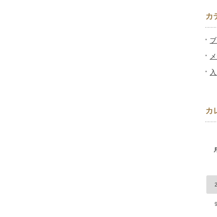
カ
ブ
メ
入
カ