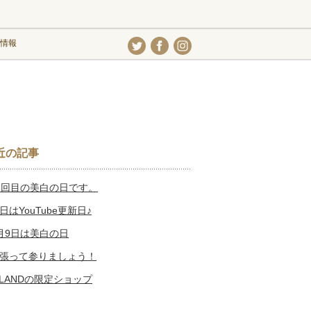
情報
近の記事
3回目の美白の日です。
日はYouTube更新日♪
月9日は美白の日
張って参りましょう！
SLANDの限定ショップ