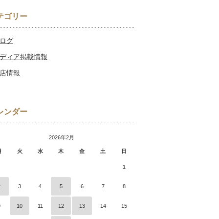
テゴリー
ログ
ディア掲載情報
店情報
レンダー
2026年2月
月
火
水
木
金
土
日
1
2
3
4
5
6
7
8
9
10
11
12
13
14
15