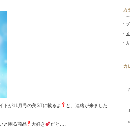
カ
ブ
メ
入
カ
トが11月号の美STに載るよ
と、連絡が来ました
1
いと困る商品
大好き
だと…。