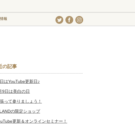
情報
近の記事
日はYouTube更新日♪
月9日は美白の日
張って参りましょう！
SLANDの限定ショップ
ouTube更新＆オンラインセミナー！