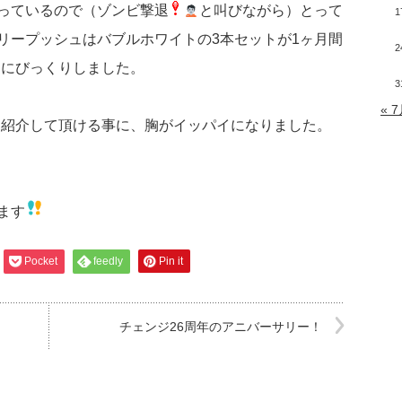
っているので（ゾンビ撃退
と叫びながら）とって
1
リープッシュはバブルホワイトの3本セットが1ヶ月間
2
売にびっくりしました。
3
« 
って紹介して頂ける事に、胸がイッパイになりました。
ます
Pocket
feedly
Pin it
チェンジ26周年のアニバーサリー！