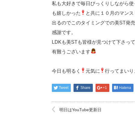
私も大好きで毎日びっくりしながら使
も嬉しかった
と共に１０月のマンス
出るのでこのタイミングでの美ST発
感謝です。
LDKも美STも皆様が見つけて下さ
有難うございます
今日も明るく
元気に
行ってまいり
Tweet
Share
+1
Hatena
明日はYouTube更新日